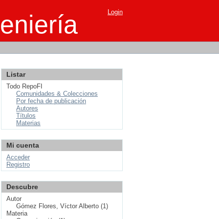
Login
eniería
Listar
Todo RepoFI
Comunidades & Colecciones
Por fecha de publicación
Autores
Títulos
Materias
Mi cuenta
Acceder
Registro
Descubre
Autor
Gómez Flores, Víctor Alberto (1)
Materia