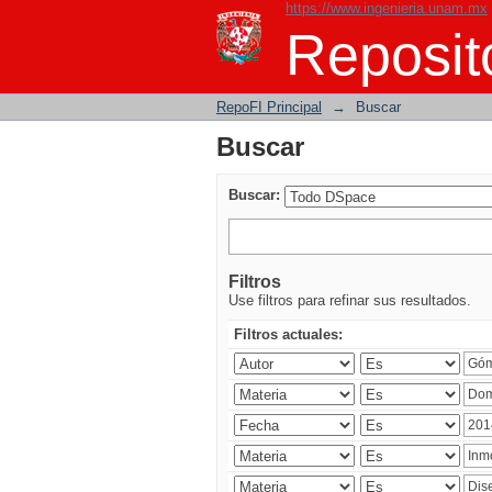
https://www.ingenieria.unam.mx
Buscar
Reposito
RepoFI Principal
→
Buscar
Buscar
Buscar:
Filtros
Use filtros para refinar sus resultados.
Filtros actuales: