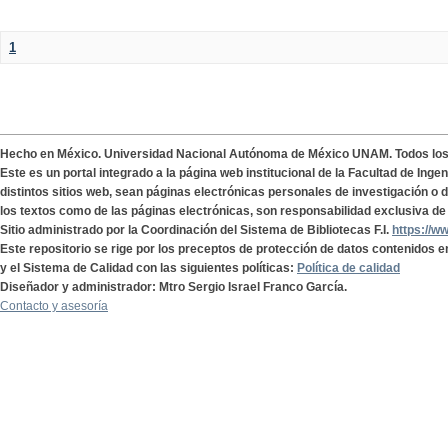
1
Hecho en México. Universidad Nacional Autónoma de México UNAM. Todos lo
Este es un portal integrado a la página web institucional de la Facultad de Ing
distintos sitios web, sean páginas electrónicas personales de investigación o de
los textos como de las páginas electrónicas, son responsabilidad exclusiva de 
Sitio administrado por la Coordinación del Sistema de Bibliotecas F.I.
https://w
Este repositorio se rige por los preceptos de protección de datos contenidos e
y el Sistema de Calidad con las siguientes políticas:
Política de calidad
Diseñador y administrador: Mtro Sergio Israel Franco García.
Contacto y asesoría