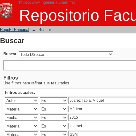
https://www.ingenieria.unam.mx
Buscar
Repositorio Facu
RepoFI Principal
→
Buscar
Buscar
Buscar:
Filtros
Use filtros para refinar sus resultados.
Filtros actuales: