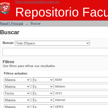
https://www.ingenieria.unam.mx
Buscar
Repositorio Facu
RepoFI Principal
→
Buscar
Buscar
Buscar:
Filtros
Use filtros para refinar sus resultados.
Filtros actuales: