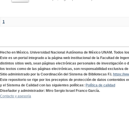
1
Hecho en México. Universidad Nacional Autónoma de México UNAM. Todos lo
Este es un portal integrado a la página web institucional de la Facultad de Ing
distintos sitios web, sean páginas electrónicas personales de investigación o de
los textos como de las páginas electrónicas, son responsabilidad exclusiva de 
Sitio administrado por la Coordinación del Sistema de Bibliotecas F.I.
https://w
Este repositorio se rige por los preceptos de protección de datos contenidos e
y el Sistema de Calidad con las siguientes políticas:
Política de calidad
Diseñador y administrador: Mtro Sergio Israel Franco García.
Contacto y asesoría