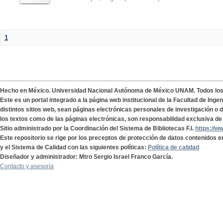
1
Hecho en México. Universidad Nacional Autónoma de México UNAM. Todos lo
Este es un portal integrado a la página web institucional de la Facultad de Ing
distintos sitios web, sean páginas electrónicas personales de investigación o de
los textos como de las páginas electrónicas, son responsabilidad exclusiva de 
Sitio administrado por la Coordinación del Sistema de Bibliotecas F.I.
https://w
Este repositorio se rige por los preceptos de protección de datos contenidos e
y el Sistema de Calidad con las siguientes políticas:
Política de calidad
Diseñador y administrador: Mtro Sergio Israel Franco García.
Contacto y asesoría