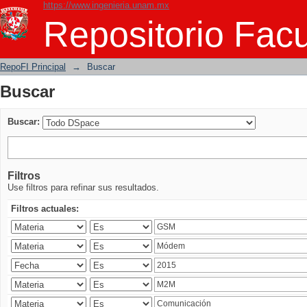
https://www.ingenieria.unam.mx
Buscar
Repositorio Facu
RepoFI Principal
→
Buscar
Buscar
Buscar:
Filtros
Use filtros para refinar sus resultados.
Filtros actuales: