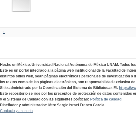
1
Hecho en México. Universidad Nacional Autónoma de México UNAM. Todos lo
Este es un portal integrado a la página web institucional de la Facultad de Ing
distintos sitios web, sean páginas electrónicas personales de investigación o de
los textos como de las páginas electrónicas, son responsabilidad exclusiva de 
Sitio administrado por la Coordinación del Sistema de Bibliotecas F.I.
https://w
Este repositorio se rige por los preceptos de protección de datos contenidos e
y el Sistema de Calidad con las siguientes políticas:
Política de calidad
Diseñador y administrador: Mtro Sergio Israel Franco García.
Contacto y asesoría