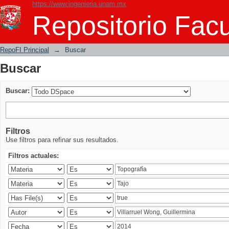
https://www.ingenieria.unam.mx
Buscar
Repositorio Facu
RepoFI Principal
→
Buscar
Buscar
Buscar:
Filtros
Use filtros para refinar sus resultados.
Filtros actuales: