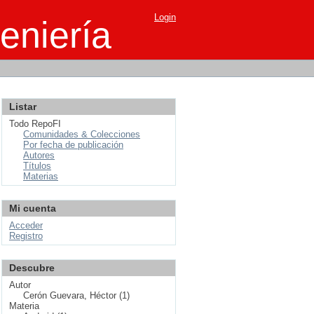
Login
eniería
Listar
Todo RepoFI
Comunidades & Colecciones
Por fecha de publicación
Autores
Títulos
Materias
Mi cuenta
Acceder
Registro
Descubre
Autor
Cerón Guevara, Héctor (1)
Materia