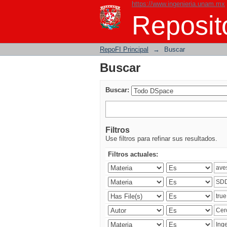
https://www.ingenieria.unam.mx
Buscar
Reposito
RepoFI Principal
→
Buscar
Buscar
Buscar:
Filtros
Use filtros para refinar sus resultados.
Filtros actuales: