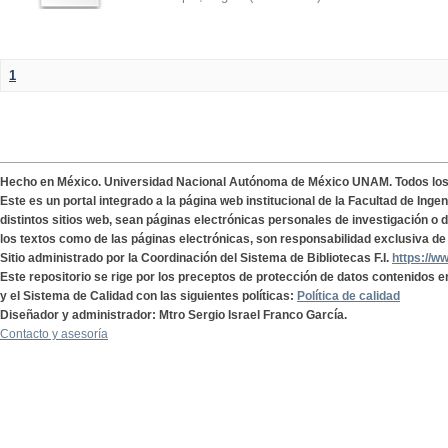
1
Hecho en México. Universidad Nacional Autónoma de México UNAM. Todos lo
Este es un portal integrado a la página web institucional de la Facultad de Ing
distintos sitios web, sean páginas electrónicas personales de investigación o de
los textos como de las páginas electrónicas, son responsabilidad exclusiva de 
Sitio administrado por la Coordinación del Sistema de Bibliotecas F.I.
https://w
Este repositorio se rige por los preceptos de protección de datos contenidos e
y el Sistema de Calidad con las siguientes políticas:
Política de calidad
Diseñador y administrador: Mtro Sergio Israel Franco García.
Contacto y asesoría