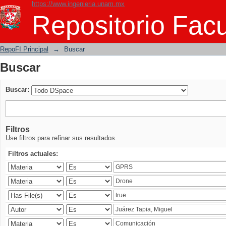
https://www.ingenieria.unam.mx
Buscar
Repositorio Facu
RepoFI Principal
→
Buscar
Buscar
Buscar:
Filtros
Use filtros para refinar sus resultados.
Filtros actuales: