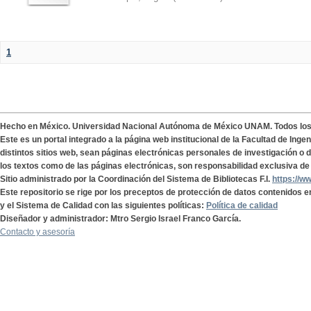
1
Hecho en México. Universidad Nacional Autónoma de México UNAM. Todos lo
Este es un portal integrado a la página web institucional de la Facultad de Ing
distintos sitios web, sean páginas electrónicas personales de investigación o de
los textos como de las páginas electrónicas, son responsabilidad exclusiva de 
Sitio administrado por la Coordinación del Sistema de Bibliotecas F.I.
https://w
Este repositorio se rige por los preceptos de protección de datos contenidos e
y el Sistema de Calidad con las siguientes políticas:
Política de calidad
Diseñador y administrador: Mtro Sergio Israel Franco García.
Contacto y asesoría