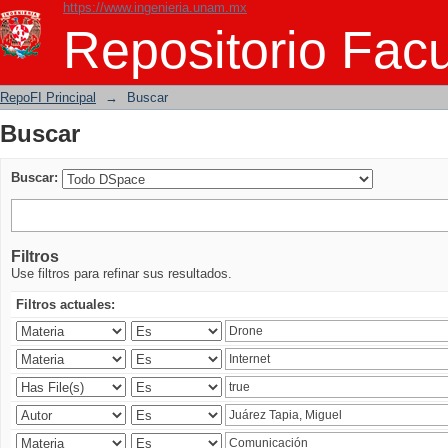
https://www.ingenieria.unam.mx
Buscar
Repositorio Facu
RepoFI Principal
→
Buscar
Buscar
Buscar:
Filtros
Use filtros para refinar sus resultados.
Filtros actuales: