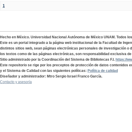
1
Hecho en México. Universidad Nacional Autónoma de México UNAM. Todos lo
Este es un portal integrado a la página web institucional de la Facultad de Ing
distintos sitios web, sean páginas electrónicas personales de investigación o de
los textos como de las páginas electrónicas, son responsabilidad exclusiva de 
Sitio administrado por la Coordinación del Sistema de Bibliotecas F.I.
https://w
Este repositorio se rige por los preceptos de protección de datos contenidos e
y el Sistema de Calidad con las siguientes políticas:
Política de calidad
Diseñador y administrador: Mtro Sergio Israel Franco García.
Contacto y asesoría