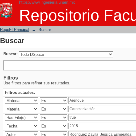
https://www.ingenieria.unam.mx
Buscar
Repositorio Facu
RepoFI Principal
→
Buscar
Buscar
Buscar:
Filtros
Use filtros para refinar sus resultados.
Filtros actuales: