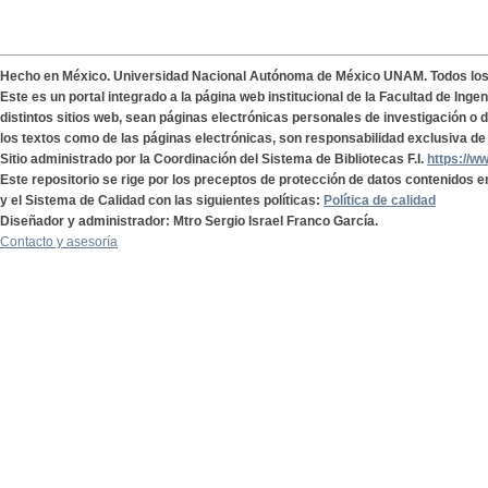
Hecho en México. Universidad Nacional Autónoma de México UNAM. Todos lo
Este es un portal integrado a la página web institucional de la Facultad de Ing
distintos sitios web, sean páginas electrónicas personales de investigación o de
los textos como de las páginas electrónicas, son responsabilidad exclusiva de 
Sitio administrado por la Coordinación del Sistema de Bibliotecas F.I.
https://w
Este repositorio se rige por los preceptos de protección de datos contenidos e
y el Sistema de Calidad con las siguientes políticas:
Política de calidad
Diseñador y administrador: Mtro Sergio Israel Franco García.
Contacto y asesoría