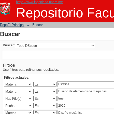
https://www.ingenieria.unam.mx
Buscar
Repositorio Facu
RepoFI Principal
→
Buscar
Buscar
Buscar:
Filtros
Use filtros para refinar sus resultados.
Filtros actuales: