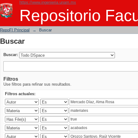
https://www.ingenieria.unam.mx
Buscar
Repositorio Facu
RepoFI Principal
→
Buscar
Buscar
Buscar:
Filtros
Use filtros para refinar sus resultados.
Filtros actuales: