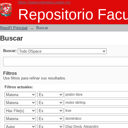
https://www.ingenieria.unam.mx
Buscar
Repositorio Facu
RepoFI Principal
→
Buscar
Buscar
Buscar:
Filtros
Use filtros para refinar sus resultados.
Filtros actuales: