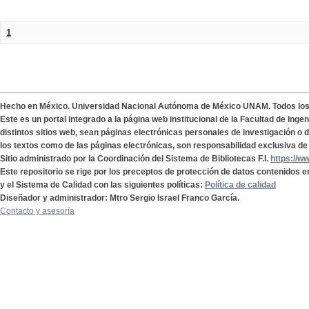
1
Hecho en México. Universidad Nacional Autónoma de México UNAM. Todos lo
Este es un portal integrado a la página web institucional de la Facultad de Ing
distintos sitios web, sean páginas electrónicas personales de investigación o de
los textos como de las páginas electrónicas, son responsabilidad exclusiva de 
Sitio administrado por la Coordinación del Sistema de Bibliotecas F.I.
https://w
Este repositorio se rige por los preceptos de protección de datos contenidos e
y el Sistema de Calidad con las siguientes políticas:
Política de calidad
Diseñador y administrador: Mtro Sergio Israel Franco García.
Contacto y asesoría