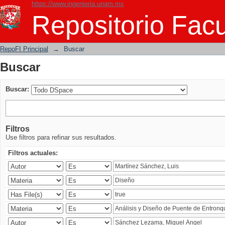
https://www.ingenieria.unam.mx
Buscar
Repositorio Facu
RepoFI Principal
→
Buscar
Buscar
Buscar:
Filtros
Use filtros para refinar sus resultados.
Filtros actuales: