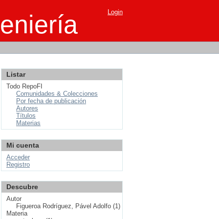
Login
eniería
Listar
Todo RepoFI
Comunidades & Colecciones
Por fecha de publicación
Autores
Títulos
Materias
Mi cuenta
Acceder
Registro
Descubre
Autor
Figueroa Rodríguez, Pável Adolfo (1)
Materia