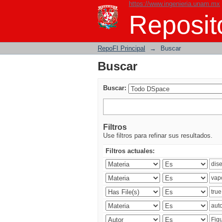
https://www.ingenieria.unam.mx
Buscar
Reposito
RepoFI Principal
→
Buscar
Buscar
Buscar:
Filtros
Use filtros para refinar sus resultados.
Filtros actuales: