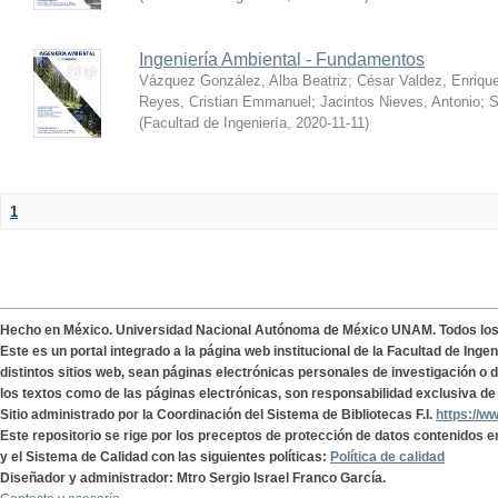
Ingeniería Ambiental - Fundamentos
Vázquez González, Alba Beatriz
;
César Valdez, Enriqu
Reyes, Cristian Emmanuel
;
Jacintos Nieves, Antonio
;
S
(
Facultad de Ingeniería
,
2020-11-11
)
1
Hecho en México. Universidad Nacional Autónoma de México UNAM. Todos lo
Este es un portal integrado a la página web institucional de la Facultad de Ing
distintos sitios web, sean páginas electrónicas personales de investigación o de
los textos como de las páginas electrónicas, son responsabilidad exclusiva de 
Sitio administrado por la Coordinación del Sistema de Bibliotecas F.I.
https://w
Este repositorio se rige por los preceptos de protección de datos contenidos e
y el Sistema de Calidad con las siguientes políticas:
Política de calidad
Diseñador y administrador: Mtro Sergio Israel Franco García.