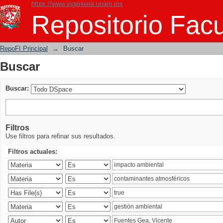
https://www.ingenieria.unam.mx
Buscar
Repositorio Facu
RepoFI Principal
→
Buscar
Buscar
Buscar:
Filtros
Use filtros para refinar sus resultados.
Filtros actuales: