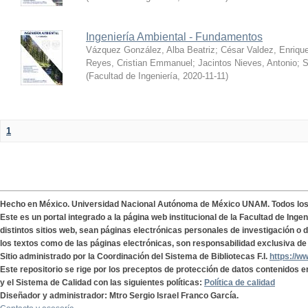
Ingeniería Ambiental - Fundamentos
Vázquez González, Alba Beatriz
;
César Valdez, Enriqu
Reyes, Cristian Emmanuel
;
Jacintos Nieves, Antonio
;
S
(
Facultad de Ingeniería
,
2020-11-11
)
1
Hecho en México. Universidad Nacional Autónoma de México UNAM. Todos lo
Este es un portal integrado a la página web institucional de la Facultad de Ing
distintos sitios web, sean páginas electrónicas personales de investigación o de
los textos como de las páginas electrónicas, son responsabilidad exclusiva de 
Sitio administrado por la Coordinación del Sistema de Bibliotecas F.I.
https://w
Este repositorio se rige por los preceptos de protección de datos contenidos e
y el Sistema de Calidad con las siguientes políticas:
Política de calidad
Diseñador y administrador: Mtro Sergio Israel Franco García.