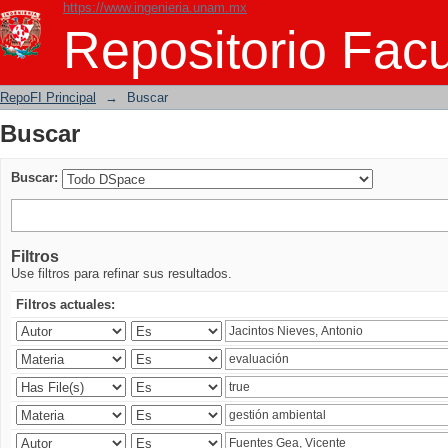
https://www.ingenieria.unam.mx
Buscar
Repositorio Facu
RepoFI Principal
→
Buscar
Buscar
Buscar:
Filtros
Use filtros para refinar sus resultados.
Filtros actuales: