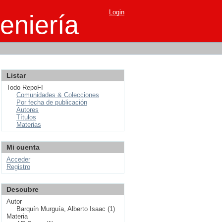
Login
eniería
Listar
Todo RepoFI
Comunidades & Colecciones
Por fecha de publicación
Autores
Títulos
Materias
Mi cuenta
Acceder
Registro
Descubre
Autor
Barquín Murguía, Alberto Isaac (1)
Materia