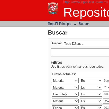
https://www.ingenieria.unam.mx
Buscar
Reposito
RepoFI Principal
→
Buscar
Buscar
Buscar:
Filtros
Use filtros para refinar sus resultados.
Filtros actuales: