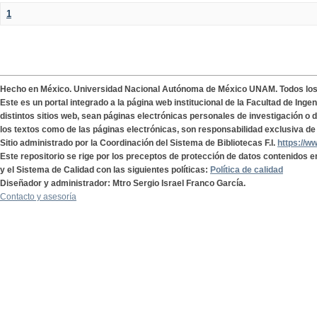
1
Hecho en México. Universidad Nacional Autónoma de México UNAM. Todos lo
Este es un portal integrado a la página web institucional de la Facultad de Ing
distintos sitios web, sean páginas electrónicas personales de investigación o de
los textos como de las páginas electrónicas, son responsabilidad exclusiva de 
Sitio administrado por la Coordinación del Sistema de Bibliotecas F.I.
https://w
Este repositorio se rige por los preceptos de protección de datos contenidos e
y el Sistema de Calidad con las siguientes políticas:
Política de calidad
Diseñador y administrador: Mtro Sergio Israel Franco García.
Contacto y asesoría