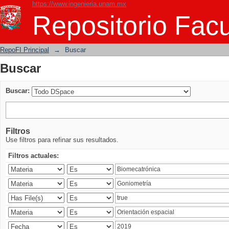
https://www.ingenieria.unam.mx
Buscar
Repositorio Facu
RepoFI Principal
→
Buscar
Buscar
Buscar:
Filtros
Use filtros para refinar sus resultados.
Filtros actuales: