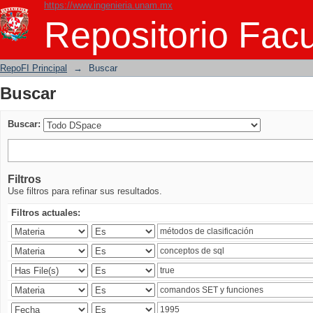
https://www.ingenieria.unam.mx
Buscar
Repositorio Facu
RepoFI Principal
→
Buscar
Buscar
Buscar:
Filtros
Use filtros para refinar sus resultados.
Filtros actuales: