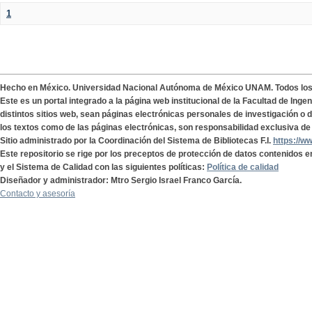
1
Hecho en México. Universidad Nacional Autónoma de México UNAM. Todos lo
Este es un portal integrado a la página web institucional de la Facultad de Ing
distintos sitios web, sean páginas electrónicas personales de investigación o de
los textos como de las páginas electrónicas, son responsabilidad exclusiva de 
Sitio administrado por la Coordinación del Sistema de Bibliotecas F.I.
https://w
Este repositorio se rige por los preceptos de protección de datos contenidos e
y el Sistema de Calidad con las siguientes políticas:
Política de calidad
Diseñador y administrador: Mtro Sergio Israel Franco García.
Contacto y asesoría