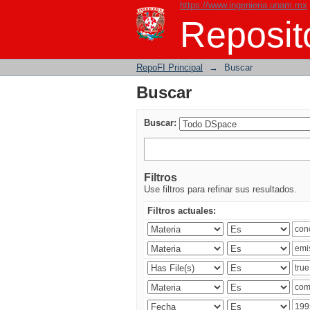
https://www.ingenieria.unam.mx
Buscar
Reposito
RepoFI Principal
→
Buscar
Buscar
Buscar:
Filtros
Use filtros para refinar sus resultados.
Filtros actuales: