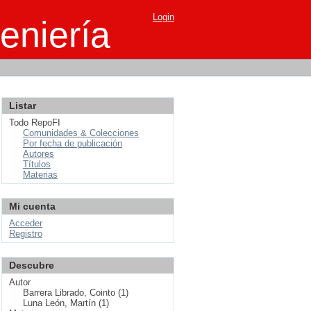
Login
eniería
Listar
Todo RepoFI
Comunidades & Colecciones
Por fecha de publicación
Autores
Títulos
Materias
Mi cuenta
Acceder
Registro
Descubre
Autor
Barrera Librado, Cointo (1)
Luna León, Martín (1)