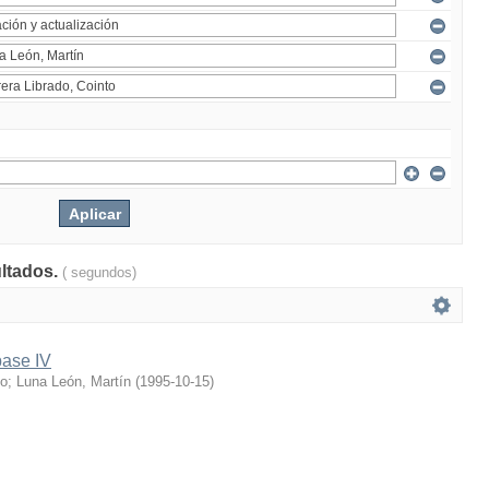
ultados.
( segundos)
base IV
to
;
Luna León, Martín
(
1995-10-15
)