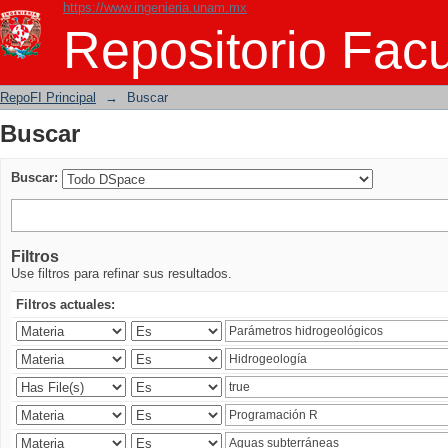
https://www.ingenieria.unam.mx
Buscar
Repositorio Facu
RepoFI Principal
→
Buscar
Buscar
Buscar:
Filtros
Use filtros para refinar sus resultados.
Filtros actuales: