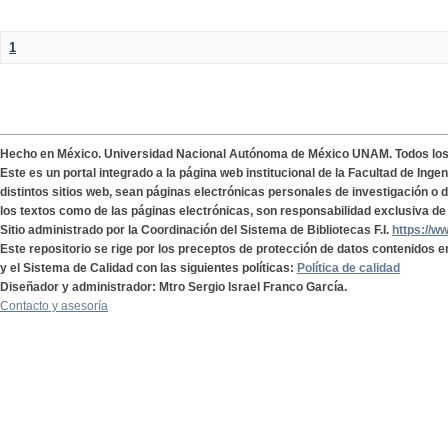
1
Hecho en México. Universidad Nacional Autónoma de México UNAM. Todos lo
Este es un portal integrado a la página web institucional de la Facultad de Ing
distintos sitios web, sean páginas electrónicas personales de investigación o de
los textos como de las páginas electrónicas, son responsabilidad exclusiva de 
Sitio administrado por la Coordinación del Sistema de Bibliotecas F.I.
https://w
Este repositorio se rige por los preceptos de protección de datos contenidos e
y el Sistema de Calidad con las siguientes políticas:
Política de calidad
Diseñador y administrador: Mtro Sergio Israel Franco García.
Contacto y asesoría