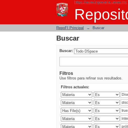
https://www.ingenieria.unam.mx
Buscar
Reposito
RepoFI Principal
→
Buscar
Buscar
Buscar:
Filtros
Use filtros para refinar sus resultados.
Filtros actuales: