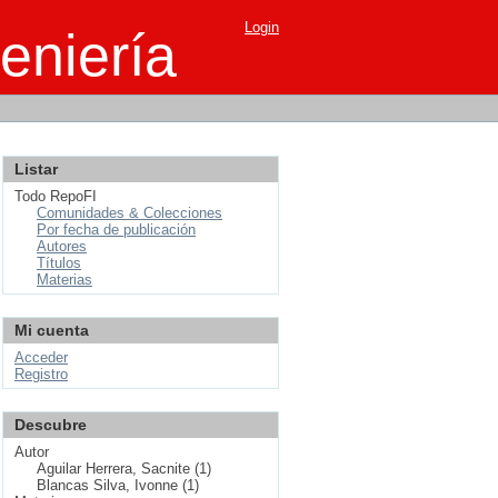
Login
eniería
Listar
Todo RepoFI
Comunidades & Colecciones
Por fecha de publicación
Autores
Títulos
Materias
Mi cuenta
Acceder
Registro
Descubre
Autor
Aguilar Herrera, Sacnite (1)
Blancas Silva, Ivonne (1)