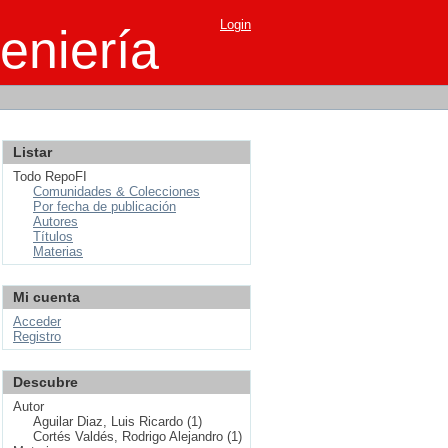
Login
eniería
Listar
Todo RepoFI
Comunidades & Colecciones
Por fecha de publicación
Autores
Títulos
Materias
Mi cuenta
Acceder
Registro
Descubre
Autor
Aguilar Diaz, Luis Ricardo (1)
Cortés Valdés, Rodrigo Alejandro (1)