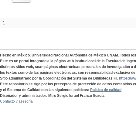
1
Hecho en México. Universidad Nacional Autónoma de México UNAM. Todos lo
Este es un portal integrado a la página web institucional de la Facultad de Ing
distintos sitios web, sean páginas electrónicas personales de investigación o de
los textos como de las páginas electrónicas, son responsabilidad exclusiva de 
Sitio administrado por la Coordinación del Sistema de Bibliotecas F.I.
https://w
Este repositorio se rige por los preceptos de protección de datos contenidos e
y el Sistema de Calidad con las siguientes políticas:
Política de calidad
Diseñador y administrador: Mtro Sergio Israel Franco García.
Contacto y asesoría