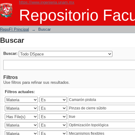
https://www.ingenieria.unam.mx
Buscar
Repositorio Facu
RepoFI Principal
→
Buscar
Buscar
Buscar:
Filtros
Use filtros para refinar sus resultados.
Filtros actuales: