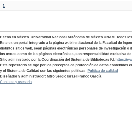
1
Hecho en México. Universidad Nacional Autónoma de México UNAM. Todos lo
Este es un portal integrado a la página web institucional de la Facultad de Ing
distintos sitios web, sean páginas electrónicas personales de investigación o de
los textos como de las páginas electrónicas, son responsabilidad exclusiva de 
Sitio administrado por la Coordinación del Sistema de Bibliotecas F.I.
https://w
Este repositorio se rige por los preceptos de protección de datos contenidos e
y el Sistema de Calidad con las siguientes políticas:
Política de calidad
Diseñador y administrador: Mtro Sergio Israel Franco García.
Contacto y asesoría