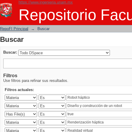
https://www.ingenieria.unam.mx
Buscar
Repositorio Facu
RepoFI Principal
→
Buscar
Buscar
Buscar:
Filtros
Use filtros para refinar sus resultados.
Filtros actuales: