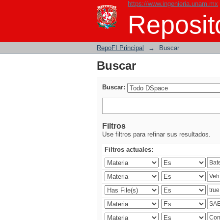
https://www.ingenieria.unam.mx
Buscar
Reposito
RepoFI Principal
→
Buscar
Buscar
Buscar:
Filtros
Use filtros para refinar sus resultados.
Filtros actuales: