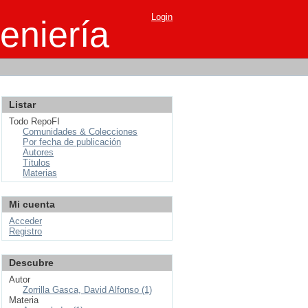
Login
eniería
Listar
Todo RepoFI
Comunidades & Colecciones
Por fecha de publicación
Autores
Títulos
Materias
Mi cuenta
Acceder
Registro
Descubre
Autor
Zorrilla Gasca, David Alfonso (1)
Materia