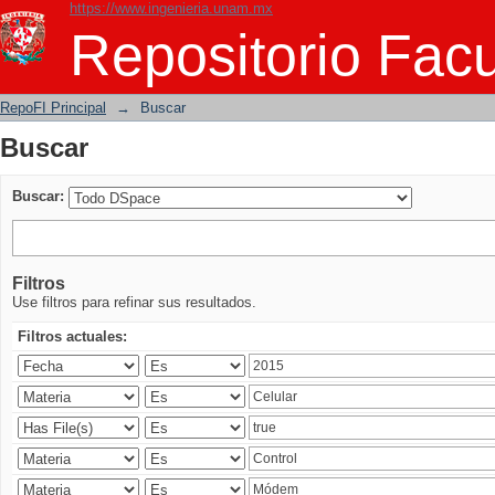
https://www.ingenieria.unam.mx
Buscar
Repositorio Facu
RepoFI Principal
→
Buscar
Buscar
Buscar:
Filtros
Use filtros para refinar sus resultados.
Filtros actuales: