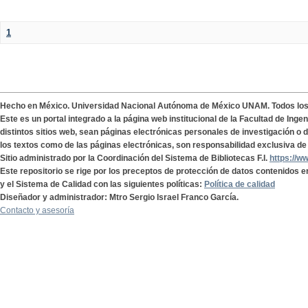
1
Hecho en México. Universidad Nacional Autónoma de México UNAM. Todos lo
Este es un portal integrado a la página web institucional de la Facultad de Ing
distintos sitios web, sean páginas electrónicas personales de investigación o de
los textos como de las páginas electrónicas, son responsabilidad exclusiva de 
Sitio administrado por la Coordinación del Sistema de Bibliotecas F.I.
https://w
Este repositorio se rige por los preceptos de protección de datos contenidos e
y el Sistema de Calidad con las siguientes políticas:
Política de calidad
Diseñador y administrador: Mtro Sergio Israel Franco García.
Contacto y asesoría