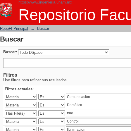
https://www.ingenieria.unam.mx
Buscar
Repositorio Facu
RepoFI Principal
→
Buscar
Buscar
Buscar:
Filtros
Use filtros para refinar sus resultados.
Filtros actuales: