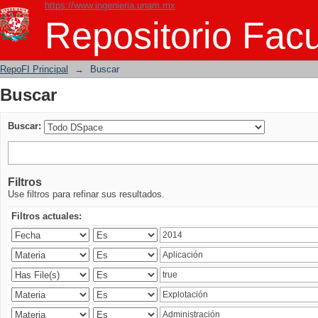
https://www.ingenieria.unam.mx
Buscar
Repositorio Facu
RepoFI Principal
→
Buscar
Buscar
Buscar:
Filtros
Use filtros para refinar sus resultados.
Filtros actuales: