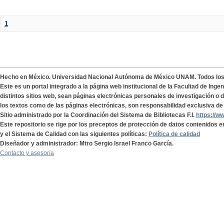
1
Hecho en México. Universidad Nacional Autónoma de México UNAM. Todos lo
Este es un portal integrado a la página web institucional de la Facultad de Ing
distintos sitios web, sean páginas electrónicas personales de investigación o de
los textos como de las páginas electrónicas, son responsabilidad exclusiva de 
Sitio administrado por la Coordinación del Sistema de Bibliotecas F.I.
https://w
Este repositorio se rige por los preceptos de protección de datos contenidos e
y el Sistema de Calidad con las siguientes políticas:
Política de calidad
Diseñador y administrador: Mtro Sergio Israel Franco García.
Contacto y asesoría