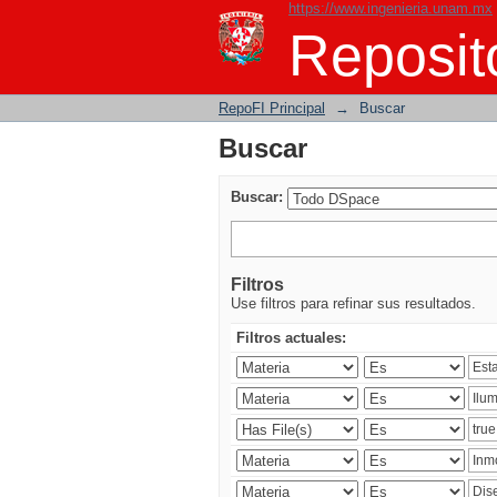
https://www.ingenieria.unam.mx
Buscar
Reposito
RepoFI Principal
→
Buscar
Buscar
Buscar:
Filtros
Use filtros para refinar sus resultados.
Filtros actuales: