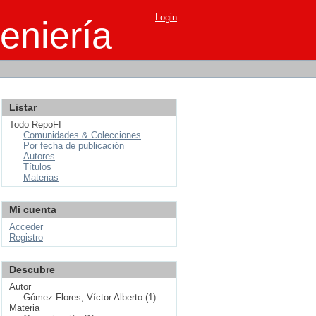
Login
eniería
Listar
Todo RepoFI
Comunidades & Colecciones
Por fecha de publicación
Autores
Títulos
Materias
Mi cuenta
Acceder
Registro
Descubre
Autor
Gómez Flores, Víctor Alberto (1)
Materia