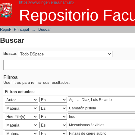
https://www.ingenieria.unam.mx
Buscar
Repositorio Facu
RepoFI Principal
→
Buscar
Buscar
Buscar:
Filtros
Use filtros para refinar sus resultados.
Filtros actuales: