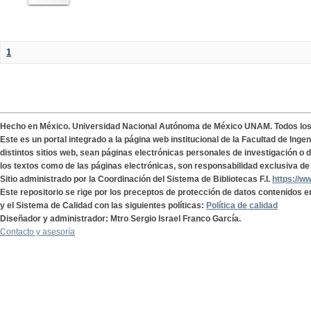
1
Hecho en México. Universidad Nacional Autónoma de México UNAM. Todos lo
Este es un portal integrado a la página web institucional de la Facultad de Ing
distintos sitios web, sean páginas electrónicas personales de investigación o de
los textos como de las páginas electrónicas, son responsabilidad exclusiva de 
Sitio administrado por la Coordinación del Sistema de Bibliotecas F.I.
https://w
Este repositorio se rige por los preceptos de protección de datos contenidos e
y el Sistema de Calidad con las siguientes políticas:
Política de calidad
Diseñador y administrador: Mtro Sergio Israel Franco García.
Contacto y asesoría