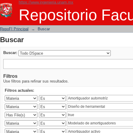
https://www.ingenieria.unam.mx
Buscar
Repositorio Facu
RepoFI Principal
→
Buscar
Buscar
Buscar:
Filtros
Use filtros para refinar sus resultados.
Filtros actuales: