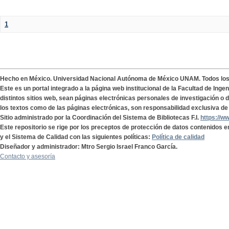
1
Hecho en México. Universidad Nacional Autónoma de México UNAM. Todos lo
Este es un portal integrado a la página web institucional de la Facultad de Ing
distintos sitios web, sean páginas electrónicas personales de investigación o de
los textos como de las páginas electrónicas, son responsabilidad exclusiva de 
Sitio administrado por la Coordinación del Sistema de Bibliotecas F.I.
https://w
Este repositorio se rige por los preceptos de protección de datos contenidos e
y el Sistema de Calidad con las siguientes políticas:
Política de calidad
Diseñador y administrador: Mtro Sergio Israel Franco García.
Contacto y asesoría