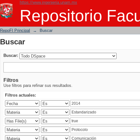
https://www.ingenieria.unam.mx
Buscar
Repositorio Facu
RepoFI Principal
→
Buscar
Buscar
Buscar:
Filtros
Use filtros para refinar sus resultados.
Filtros actuales: