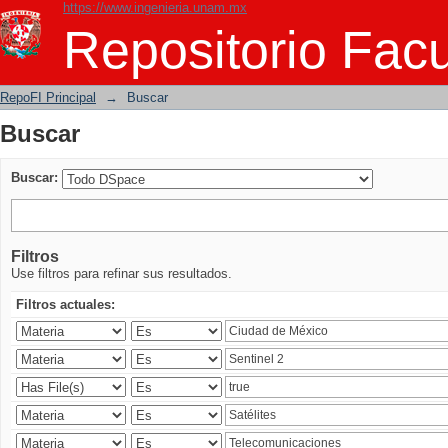
https://www.ingenieria.unam.mx
Buscar
Repositorio Facu
RepoFI Principal
→
Buscar
Buscar
Buscar:
Filtros
Use filtros para refinar sus resultados.
Filtros actuales: