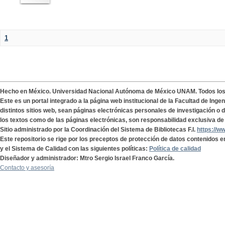
1
Hecho en México. Universidad Nacional Autónoma de México UNAM. Todos lo
Este es un portal integrado a la página web institucional de la Facultad de Ing
distintos sitios web, sean páginas electrónicas personales de investigación o de
los textos como de las páginas electrónicas, son responsabilidad exclusiva de 
Sitio administrado por la Coordinación del Sistema de Bibliotecas F.I.
https://w
Este repositorio se rige por los preceptos de protección de datos contenidos e
y el Sistema de Calidad con las siguientes políticas:
Política de calidad
Diseñador y administrador: Mtro Sergio Israel Franco García.
Contacto y asesoría