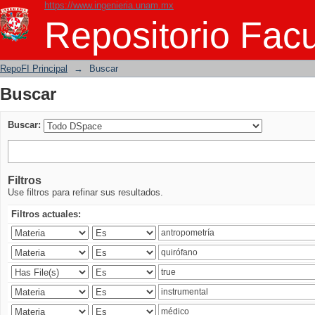
https://www.ingenieria.unam.mx
Buscar
Repositorio Facu
RepoFI Principal
→
Buscar
Buscar
Buscar:
Filtros
Use filtros para refinar sus resultados.
Filtros actuales: