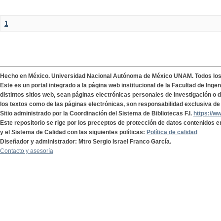
1
Hecho en México. Universidad Nacional Autónoma de México UNAM. Todos lo
Este es un portal integrado a la página web institucional de la Facultad de Ing
distintos sitios web, sean páginas electrónicas personales de investigación o de
los textos como de las páginas electrónicas, son responsabilidad exclusiva de 
Sitio administrado por la Coordinación del Sistema de Bibliotecas F.I.
https://w
Este repositorio se rige por los preceptos de protección de datos contenidos e
y el Sistema de Calidad con las siguientes políticas:
Política de calidad
Diseñador y administrador: Mtro Sergio Israel Franco García.
Contacto y asesoría