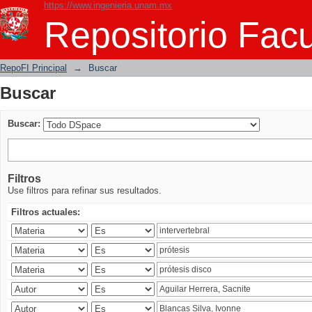
https://www.ingenieria.unam.mx
Buscar
Repositorio Facu
RepoFI Principal
→
Buscar
Buscar
Buscar:
Filtros
Use filtros para refinar sus resultados.
Filtros actuales: