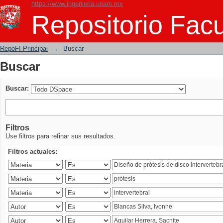
https://www.ingenieria.unam.mx
Buscar
Repositorio Facu
RepoFI Principal
→
Buscar
Buscar
Buscar:
Filtros
Use filtros para refinar sus resultados.
Filtros actuales: