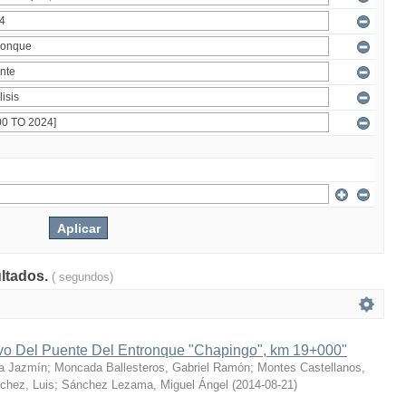
ultados.
( segundos)
ivo Del Puente Del Entronque "Chapingo", km 19+000"
a Jazmín
;
Moncada Ballesteros, Gabriel Ramón
;
Montes Castellanos,
chez, Luis
;
Sánchez Lezama, Miguel Ángel
(
2014-08-21
)