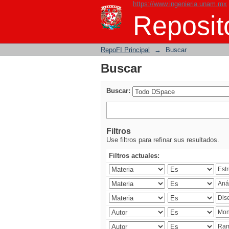
https://www.ingenieria.unam.mx
Buscar
Reposito
RepoFI Principal
→
Buscar
Buscar
Buscar:
Filtros
Use filtros para refinar sus resultados.
Filtros actuales: