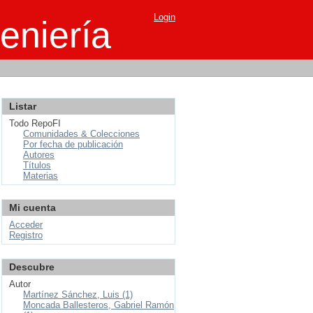
Login
eniería
Listar
Todo RepoFI
Comunidades & Colecciones
Por fecha de publicación
Autores
Títulos
Materias
Mi cuenta
Acceder
Registro
Descubre
Autor
Martínez Sánchez, Luis (1)
Moncada Ballesteros, Gabriel Ramón