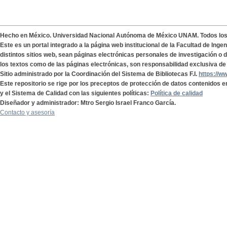
Hecho en México. Universidad Nacional Autónoma de México UNAM. Todos lo
Este es un portal integrado a la página web institucional de la Facultad de Ing
distintos sitios web, sean páginas electrónicas personales de investigación o de
los textos como de las páginas electrónicas, son responsabilidad exclusiva de 
Sitio administrado por la Coordinación del Sistema de Bibliotecas F.I.
https://w
Este repositorio se rige por los preceptos de protección de datos contenidos e
y el Sistema de Calidad con las siguientes políticas:
Política de calidad
Diseñador y administrador: Mtro Sergio Israel Franco García.
Contacto y asesoría