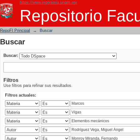
https://www.ingenieria.unam.mx
Buscar
Repositorio Facu
RepoFI Principal
→
Buscar
Buscar
Buscar:
Filtros
Use filtros para refinar sus resultados.
Filtros actuales: