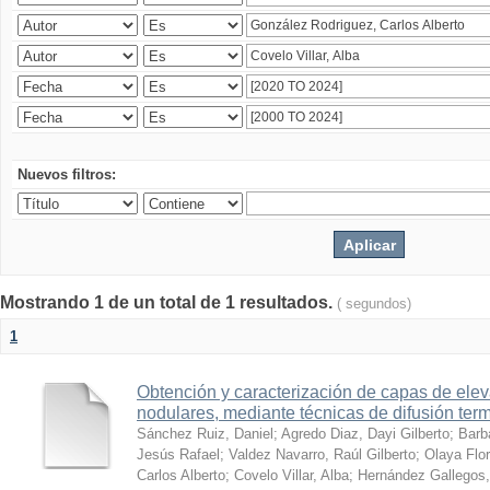
Nuevos filtros:
Mostrando 1 de un total de 1 resultados.
( segundos)
1
Obtención y caracterización de capas de ele
nodulares, mediante técnicas de difusión ter
Sánchez Ruiz, Daniel
;
Agredo Diaz, Dayi Gilberto
;
Barb
Jesús Rafael
;
Valdez Navarro, Raúl Gilberto
;
Olaya Flor
Carlos Alberto
;
Covelo Villar, Alba
;
Hernández Gallegos,