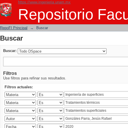
https://www.ingenieria.unam.mx
Buscar
Repositorio Facu
RepoFI Principal
→
Buscar
Buscar
Buscar:
Filtros
Use filtros para refinar sus resultados.
Filtros actuales: