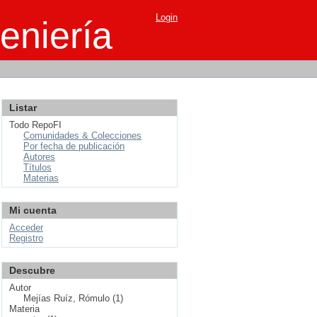
Login
eniería
Listar
Todo RepoFI
Comunidades & Colecciones
Por fecha de publicación
Autores
Títulos
Materias
Mi cuenta
Acceder
Registro
Descubre
Autor
Mejías Ruíz, Rómulo (1)
Materia