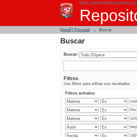
https://www.ingenieria.unam.mx
Buscar
Reposito
RepoFI Principal
→
Buscar
Buscar
Buscar:
Filtros
Use filtros para refinar sus resultados.
Filtros actuales: