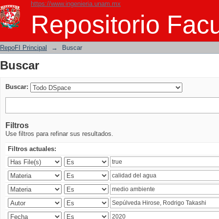
https://www.ingenieria.unam.mx
Buscar
Repositorio Facu
RepoFI Principal
→
Buscar
Buscar
Buscar:
Filtros
Use filtros para refinar sus resultados.
Filtros actuales: