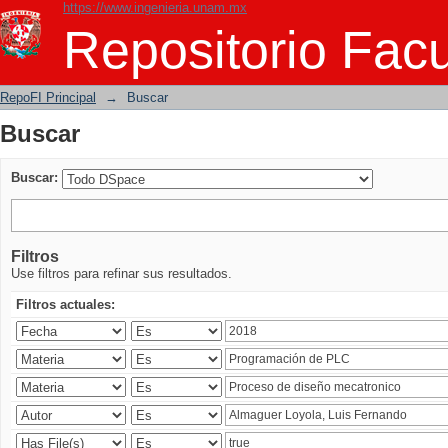
https://www.ingenieria.unam.mx
Buscar
Repositorio Facu
RepoFI Principal
→
Buscar
Buscar
Buscar:
Filtros
Use filtros para refinar sus resultados.
Filtros actuales: