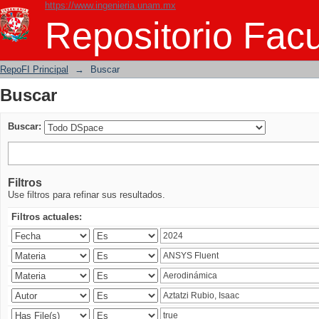
https://www.ingenieria.unam.mx
Buscar
Repositorio Facu
RepoFI Principal
→
Buscar
Buscar
Buscar:
Filtros
Use filtros para refinar sus resultados.
Filtros actuales: