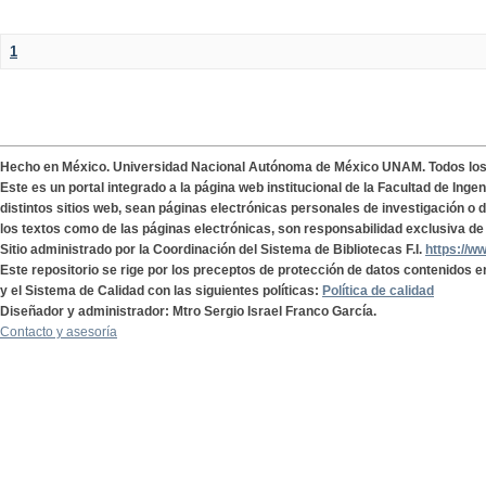
1
Hecho en México. Universidad Nacional Autónoma de México UNAM. Todos lo
Este es un portal integrado a la página web institucional de la Facultad de Ing
distintos sitios web, sean páginas electrónicas personales de investigación o de
los textos como de las páginas electrónicas, son responsabilidad exclusiva de 
Sitio administrado por la Coordinación del Sistema de Bibliotecas F.I.
https://w
Este repositorio se rige por los preceptos de protección de datos contenidos e
y el Sistema de Calidad con las siguientes políticas:
Política de calidad
Diseñador y administrador: Mtro Sergio Israel Franco García.
Contacto y asesoría