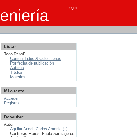
Login
eniería
Listar
Todo RepoFI
Comunidades & Colecciones
Por fecha de publicación
Autores
Títulos
Materias
Mi cuenta
Acceder
Registro
Descubre
Autor
Aguilar Angel, Carlos Antonio (1)
Contreras Flores, Paulo Santiago de