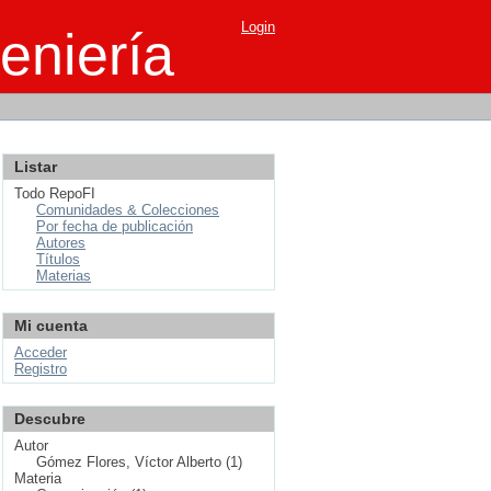
Login
eniería
Listar
Todo RepoFI
Comunidades & Colecciones
Por fecha de publicación
Autores
Títulos
Materias
Mi cuenta
Acceder
Registro
Descubre
Autor
Gómez Flores, Víctor Alberto (1)
Materia