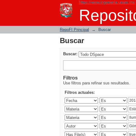
https://www.ingenieria.unam.mx
Buscar
Reposito
RepoFI Principal
→
Buscar
Buscar
Buscar:
Filtros
Use filtros para refinar sus resultados.
Filtros actuales: