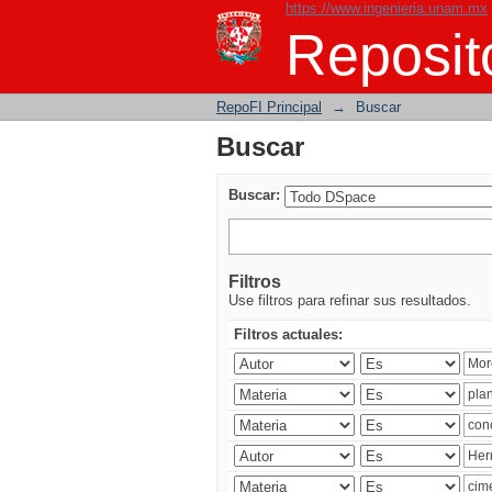
https://www.ingenieria.unam.mx
Buscar
Reposito
RepoFI Principal
→
Buscar
Buscar
Buscar:
Filtros
Use filtros para refinar sus resultados.
Filtros actuales: