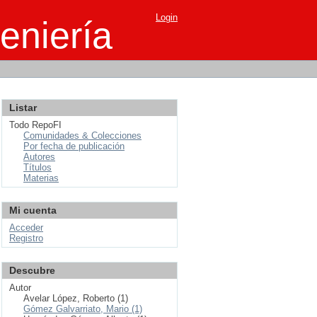
Login
eniería
Listar
Todo RepoFI
Comunidades & Colecciones
Por fecha de publicación
Autores
Títulos
Materias
Mi cuenta
Acceder
Registro
Descubre
Autor
Avelar López, Roberto (1)
Gómez Galvarriato, Mario (1)