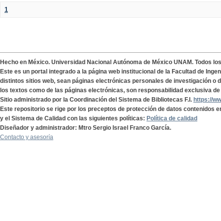
1
Hecho en México. Universidad Nacional Autónoma de México UNAM. Todos lo
Este es un portal integrado a la página web institucional de la Facultad de Ing
distintos sitios web, sean páginas electrónicas personales de investigación o de
los textos como de las páginas electrónicas, son responsabilidad exclusiva de 
Sitio administrado por la Coordinación del Sistema de Bibliotecas F.I.
https://w
Este repositorio se rige por los preceptos de protección de datos contenidos e
y el Sistema de Calidad con las siguientes políticas:
Política de calidad
Diseñador y administrador: Mtro Sergio Israel Franco García.
Contacto y asesoría