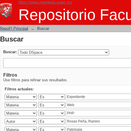
https://www.ingenieria.unam.mx
Buscar
Repositorio Facu
RepoFI Principal
→
Buscar
Buscar
Buscar:
Filtros
Use filtros para refinar sus resultados.
Filtros actuales: