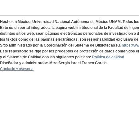
Hecho en México. Universidad Nacional Autónoma de México UNAM. Todos lo
Este es un portal integrado a la página web institucional de la Facultad de Ing
distintos sitios web, sean páginas electrónicas personales de investigación o de
los textos como de las páginas electrónicas, son responsabilidad exclusiva de 
Sitio administrado por la Coordinación del Sistema de Bibliotecas F.I.
https://w
Este repositorio se rige por los preceptos de protección de datos contenidos e
y el Sistema de Calidad con las siguientes políticas:
Política de calidad
Diseñador y administrador: Mtro Sergio Israel Franco García.
Contacto y asesoría