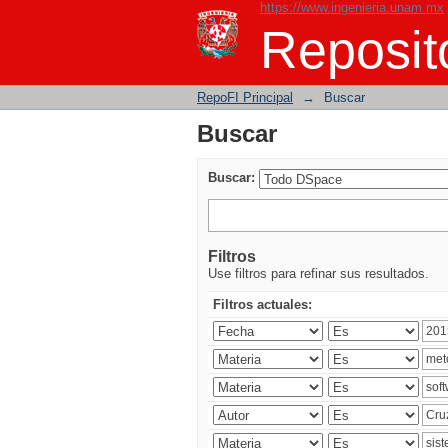
https://www.ingenieria.unam.mx
Buscar
Reposito
RepoFI Principal
→
Buscar
Buscar
Buscar:
Filtros
Use filtros para refinar sus resultados.
Filtros actuales: