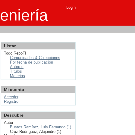
Login
eniería
Listar
Todo RepoFI
Comunidades & Colecciones
Por fecha de publicación
Autores
Títulos
Materias
Mi cuenta
Acceder
Registro
Descubre
Autor
Bustos Ramírez, Luis Fernando (1)
Cruz Rodríguez, Alejandro (1)